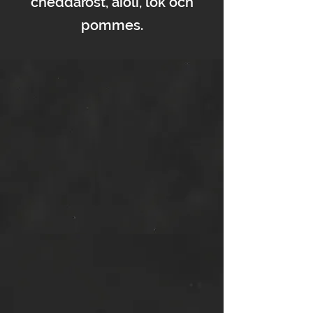
cheddarost, aioli, lök och
pommes.