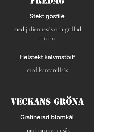
Fredag
Stekt gösfilé
med juliennesås och grillad
citron
Helstekt kalvrostbiff
med kantarellsås
Veckans gröna
Gratinerad blomkål
med parmesan sås